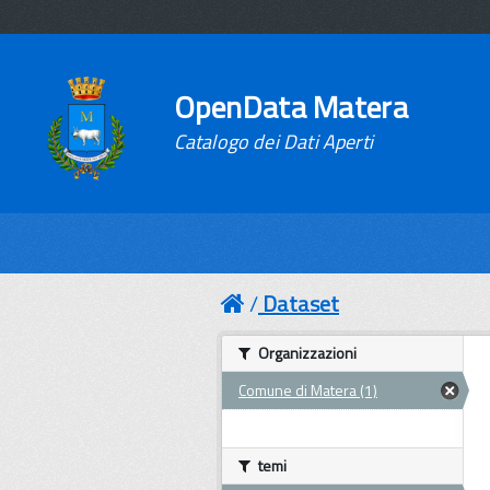
OpenData Matera
Catalogo dei Dati Aperti
Dataset
Organizzazioni
Comune di Matera (1)
temi