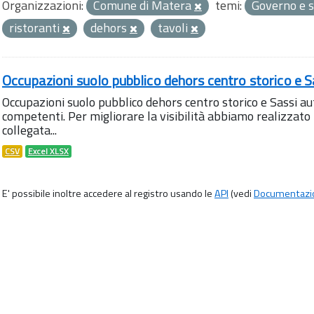
Organizzazioni:
Comune di Matera
temi:
Governo e s
ristoranti
dehors
tavoli
Occupazioni suolo pubblico dehors centro storico e S
Occupazioni suolo pubblico dehors centro storico e Sassi aut
competenti. Per migliorare la visibilità abbiamo realizza
collegata...
CSV
Excel XLSX
E' possibile inoltre accedere al registro usando le
API
(vedi
Documentazi