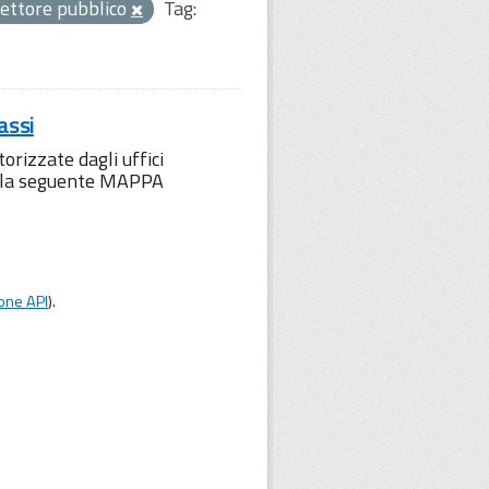
ettore pubblico
Tag:
assi
orizzate dagli uffici
to la seguente MAPPA
one API
).