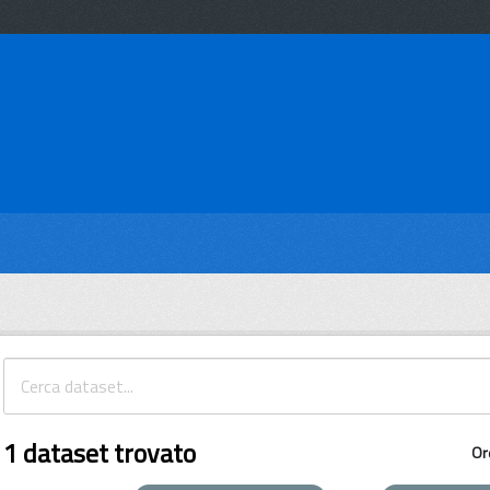
1 dataset trovato
Or