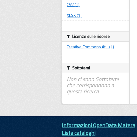
CSV (1)
XLSX (1)
Licenze sulle risorse
Creative Commons At... (1)
Sottotemi
Non ci sono Sottotemi
che corrispondono a
questa ricerca
Informazioni OpenData Matera
Lista cataloghi