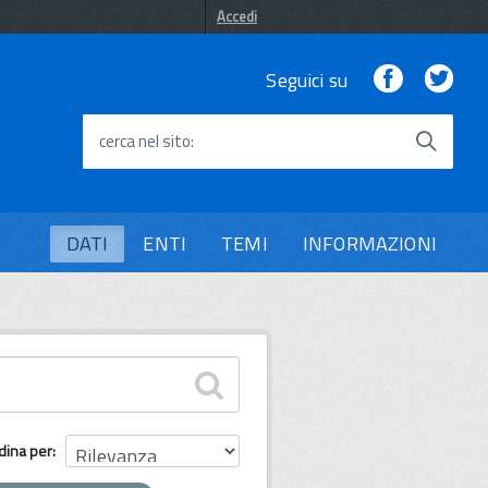
Accedi
Facebook
Twi
Seguici su
cerca nel sito
DATI
ENTI
TEMI
INFORMAZIONI
dina per