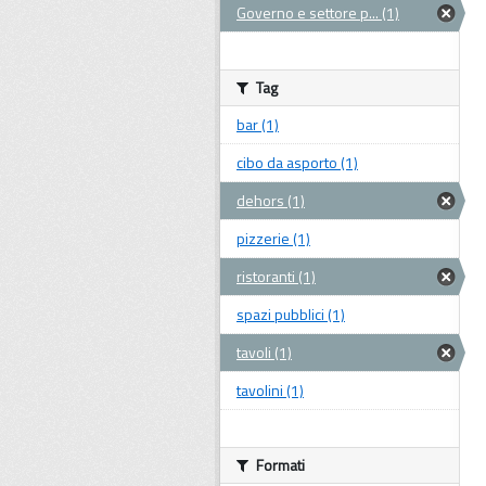
Governo e settore p... (1)
Tag
bar (1)
cibo da asporto (1)
dehors (1)
pizzerie (1)
ristoranti (1)
spazi pubblici (1)
tavoli (1)
tavolini (1)
Formati