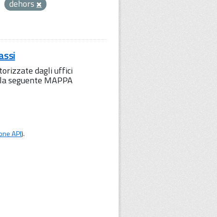
dehors
assi
orizzate dagli uffici
to la seguente MAPPA
one API
).