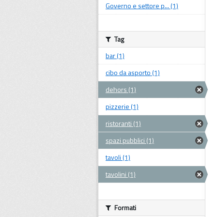
Governo e settore p... (1)
Tag
bar (1)
cibo da asporto (1)
dehors (1)
pizzerie (1)
ristoranti (1)
spazi pubblici (1)
tavoli (1)
tavolini (1)
Formati