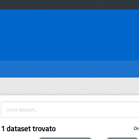
1 dataset trovato
Or