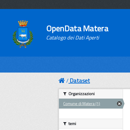
OpenData Matera
Catalogo dei Dati Aperti
Dataset
Organizzazioni
Comune di Matera (1)
temi