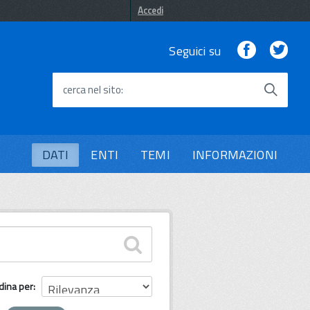
Accedi
Facebook
Twi
Seguici su
cerca nel sito
DATI
ENTI
TEMI
INFORMAZIONI
dina per