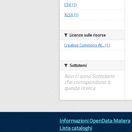
CSV (1)
XLSX (1)
Licenze sulle risorse
Creative Commons At... (1)
Sottotemi
Non ci sono Sottotemi
che corrispondono a
questa ricerca
Informazioni OpenData Matera
Lista cataloghi