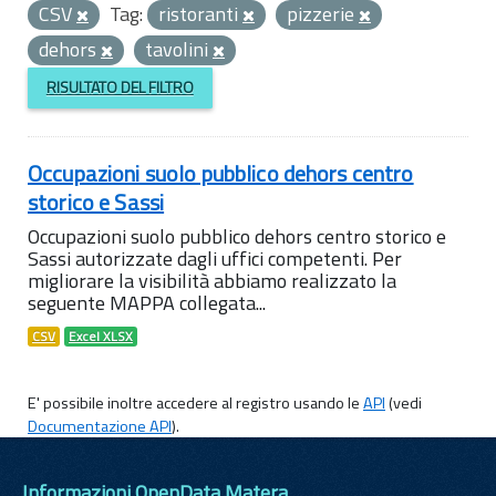
CSV
Tag:
ristoranti
pizzerie
dehors
tavolini
RISULTATO DEL FILTRO
Occupazioni suolo pubblico dehors centro
storico e Sassi
Occupazioni suolo pubblico dehors centro storico e
Sassi autorizzate dagli uffici competenti. Per
migliorare la visibilità abbiamo realizzato la
seguente MAPPA collegata...
CSV
Excel XLSX
E' possibile inoltre accedere al registro usando le
API
(vedi
Documentazione API
).
Informazioni OpenData Matera