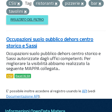
CSV
Tag:
ristoranti
pizzerie
bar
tavolini
RISULTATO DEL FILTRO
Occupazioni suolo pubblico dehors centro
storico e Sassi
Occupazioni suolo pubblico dehors centro storico e
Sassi autorizzate dagli uffici competenti. Per
migliorare la visibilità abbiamo realizzato la
seguente MAPPA collegata...
CSV
Excel XLSX
E' possibile inoltre accedere al registro usando le
API
(vedi
Documentazione API
).
Informazioni OpenData Matera