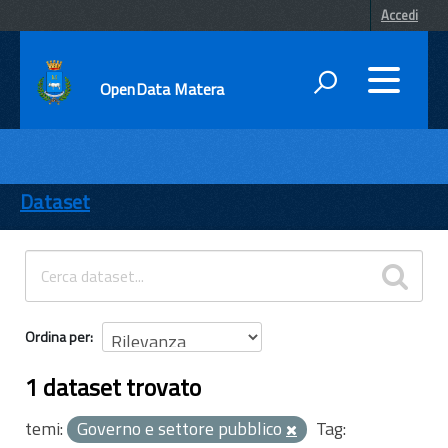
Accedi
OpenData Matera
DATI
ENTI
Dataset
TEMI
INFORMAZIONI
Ordina per
1 dataset trovato
temi:
Governo e settore pubblico
Tag: