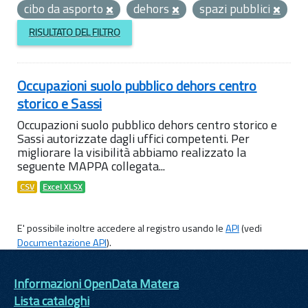
cibo da asporto
dehors
spazi pubblici
RISULTATO DEL FILTRO
Occupazioni suolo pubblico dehors centro
storico e Sassi
Occupazioni suolo pubblico dehors centro storico e
Sassi autorizzate dagli uffici competenti. Per
migliorare la visibilità abbiamo realizzato la
seguente MAPPA collegata...
CSV
Excel XLSX
E' possibile inoltre accedere al registro usando le
API
(vedi
Documentazione API
).
Informazioni OpenData Matera
Lista cataloghi