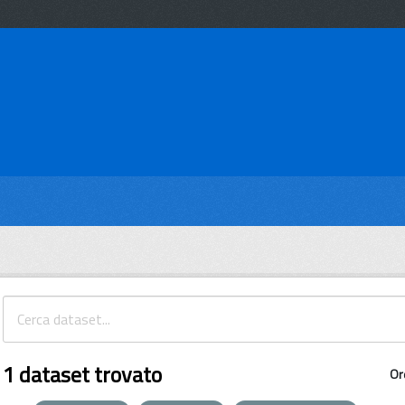
1 dataset trovato
Or