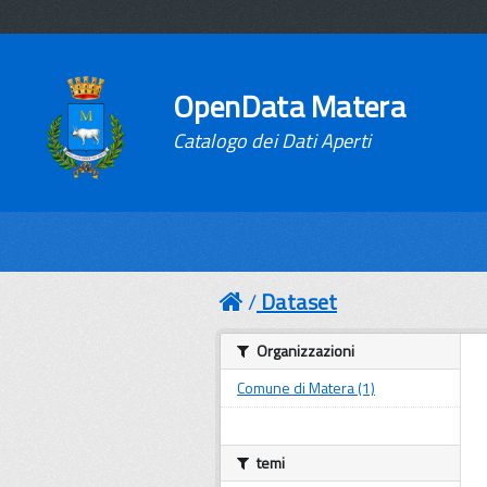
OpenData Matera
Catalogo dei Dati Aperti
Dataset
Organizzazioni
Comune di Matera (1)
temi