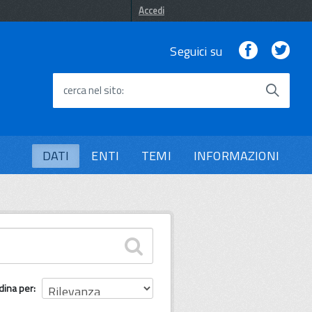
Accedi
Facebook
Twi
Seguici su
cerca nel sito
DATI
ENTI
TEMI
INFORMAZIONI
dina per