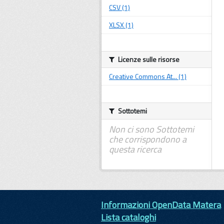
CSV (1)
XLSX (1)
Licenze sulle risorse
Creative Commons At... (1)
Sottotemi
Non ci sono Sottotemi
che corrispondono a
questa ricerca
Informazioni OpenData Matera
Lista cataloghi