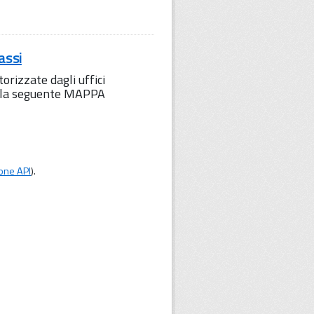
assi
orizzate dagli uffici
to la seguente MAPPA
one API
).