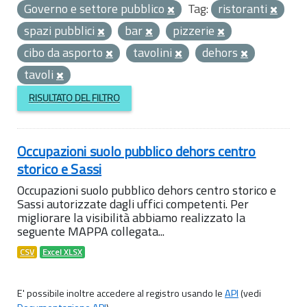
Governo e settore pubblico
Tag:
ristoranti
spazi pubblici
bar
pizzerie
cibo da asporto
tavolini
dehors
tavoli
RISULTATO DEL FILTRO
Occupazioni suolo pubblico dehors centro
storico e Sassi
Occupazioni suolo pubblico dehors centro storico e
Sassi autorizzate dagli uffici competenti. Per
migliorare la visibilità abbiamo realizzato la
seguente MAPPA collegata...
CSV
Excel XLSX
E' possibile inoltre accedere al registro usando le
API
(vedi