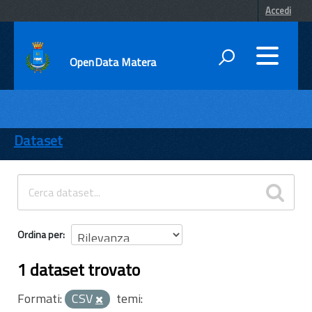
Accedi
OpenData Matera
DATI
ENTI
Dataset
TEMI
INFORMAZIONI
Ordina per
1 dataset trovato
Formati:
CSV
temi: