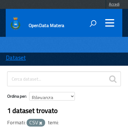
Accedi
OpenData Matera
DATI
ENTI
Dataset
TEMI
INFORMAZIONI
Ordina per
1 dataset trovato
Formati:
CSV
temi: