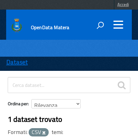
Accedi
OpenData Matera
DATI
ENTI
Dataset
TEMI
INFORMAZIONI
Ordina per
1 dataset trovato
Formati:
CSV
temi: