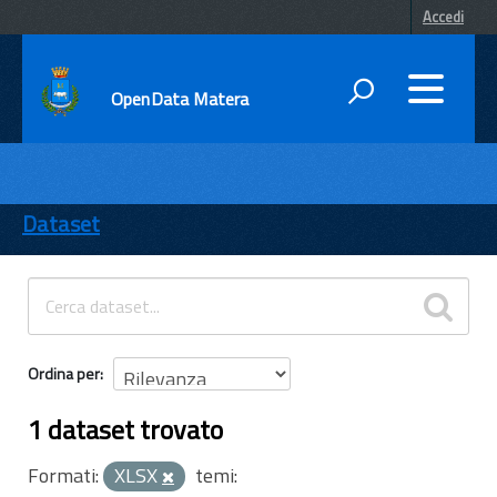
Accedi
OpenData Matera
DATI
ENTI
Dataset
TEMI
INFORMAZIONI
Ordina per
1 dataset trovato
Formati:
XLSX
temi: