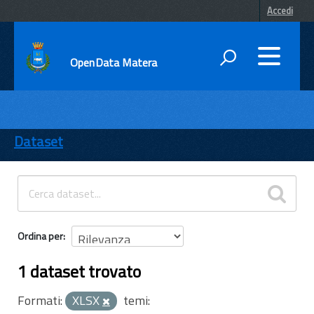
Accedi
OpenData Matera
DATI
ENTI
Dataset
TEMI
INFORMAZIONI
Ordina per
1 dataset trovato
Formati:
XLSX
temi: