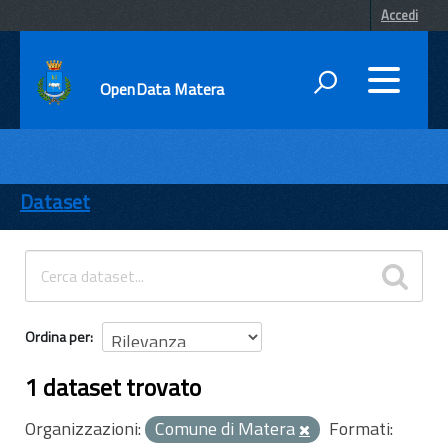
Accedi
OpenData Matera
DATI
ENTI
Dataset
TEMI
INFORMAZIONI
Ordina per
1 dataset trovato
Organizzazioni:
Comune di Matera
Formati: