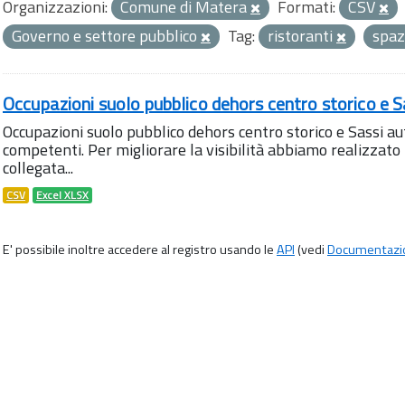
Organizzazioni:
Comune di Matera
Formati:
CSV
Governo e settore pubblico
Tag:
ristoranti
spaz
Occupazioni suolo pubblico dehors centro storico e S
Occupazioni suolo pubblico dehors centro storico e Sassi aut
competenti. Per migliorare la visibilità abbiamo realizza
collegata...
CSV
Excel XLSX
E' possibile inoltre accedere al registro usando le
API
(vedi
Documentazi