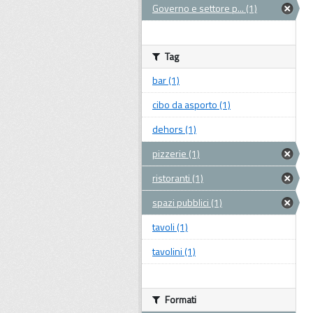
Governo e settore p... (1)
Tag
bar (1)
cibo da asporto (1)
dehors (1)
pizzerie (1)
ristoranti (1)
spazi pubblici (1)
tavoli (1)
tavolini (1)
Formati