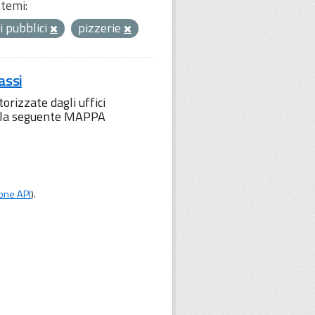
temi:
i pubblici
pizzerie
assi
orizzate dagli uffici
to la seguente MAPPA
one API
).