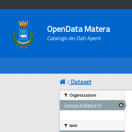
OpenData Matera
Catalogo dei Dati Aperti
Dataset
Organizzazioni
Comune di Matera (1)
temi