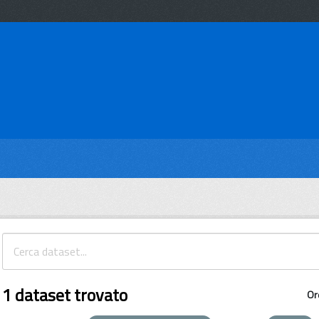
1 dataset trovato
Or