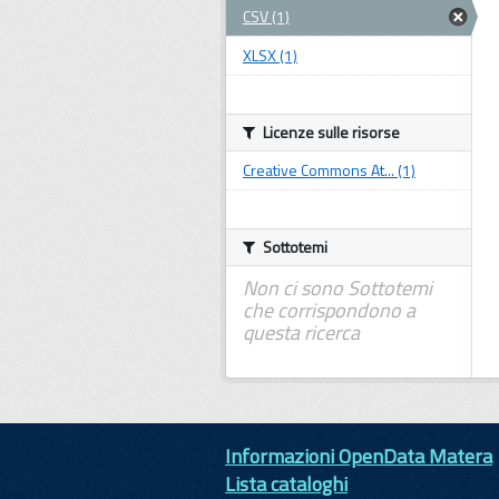
CSV (1)
XLSX (1)
Licenze sulle risorse
Creative Commons At... (1)
Sottotemi
Non ci sono Sottotemi
che corrispondono a
questa ricerca
Informazioni OpenData Matera
Lista cataloghi