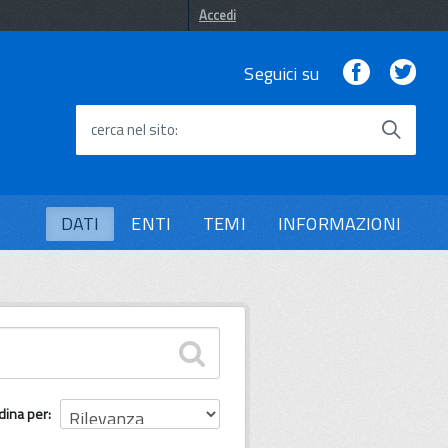
Accedi
Facebook
Twi
Seguici su
cerca nel sito
DATI
ENTI
TEMI
INFORMAZIONI
dina per