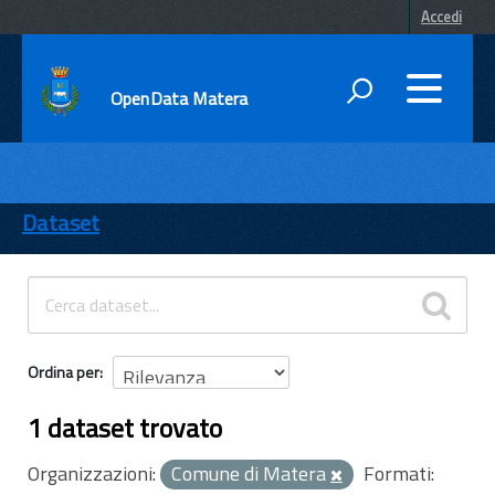
Accedi
OpenData Matera
DATI
ENTI
Dataset
TEMI
INFORMAZIONI
Ordina per
1 dataset trovato
Organizzazioni:
Comune di Matera
Formati: