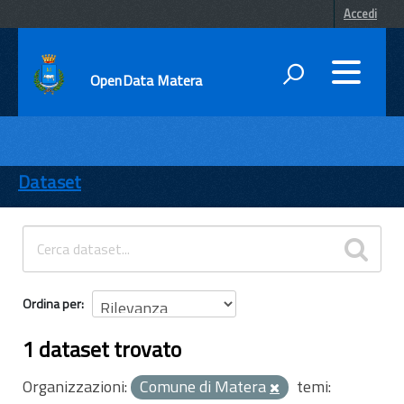
Accedi
OpenData Matera
DATI
ENTI
Dataset
TEMI
INFORMAZIONI
Ordina per
1 dataset trovato
Organizzazioni:
Comune di Matera
temi: