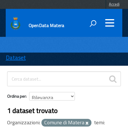
Accedi
OpenData Matera
DATI
ENTI
Dataset
TEMI
INFORMAZIONI
Ordina per
1 dataset trovato
Organizzazioni:
Comune di Matera
temi: