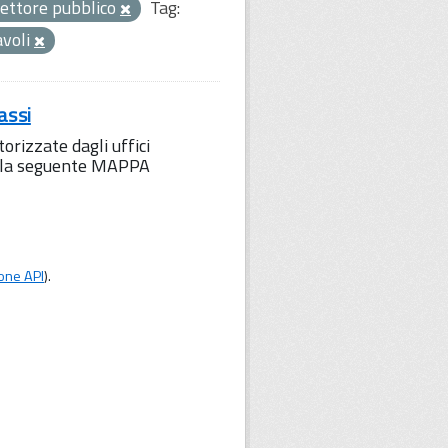
ettore pubblico
Tag:
avoli
assi
orizzate dagli uffici
to la seguente MAPPA
one API
).