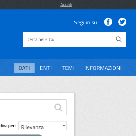
Accedi
Facebook
Twi
Seguici su
cerca nel sito
DATI
ENTI
TEMI
INFORMAZIONI
dina per