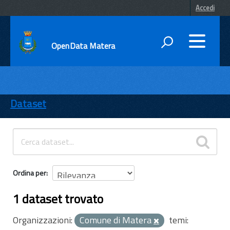
Accedi
OpenData Matera
DATI
ENTI
Dataset
TEMI
INFORMAZIONI
Ordina per
1 dataset trovato
Organizzazioni:
Comune di Matera
temi: