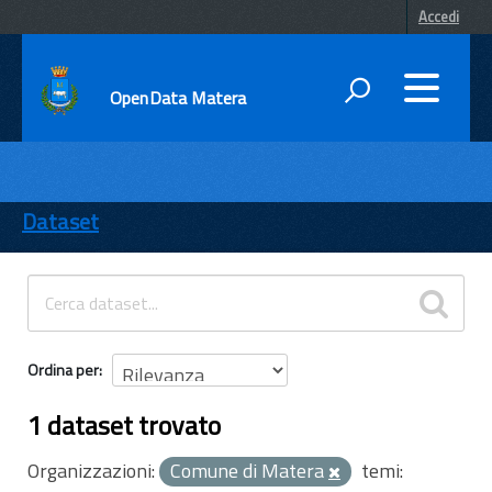
Accedi
OpenData Matera
DATI
ENTI
Dataset
TEMI
INFORMAZIONI
Ordina per
1 dataset trovato
Organizzazioni:
Comune di Matera
temi: