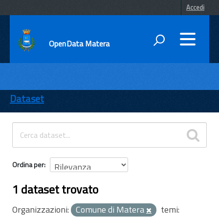
Accedi
OpenData Matera
DATI
ENTI
Dataset
TEMI
INFORMAZIONI
Ordina per
1 dataset trovato
Organizzazioni:
Comune di Matera
temi: