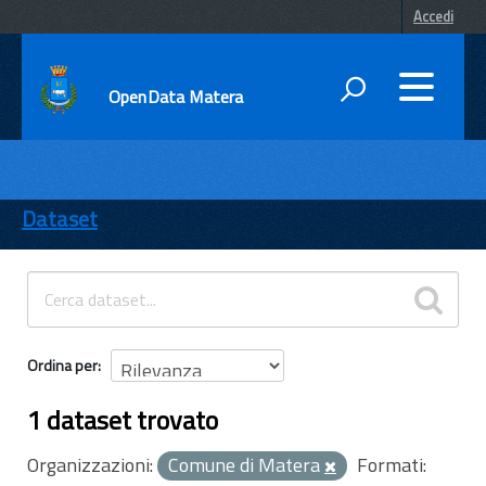
Accedi
OpenData Matera
DATI
ENTI
Dataset
TEMI
INFORMAZIONI
Ordina per
1 dataset trovato
Organizzazioni:
Comune di Matera
Formati: