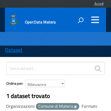
Accedi
OpenData Matera
DATI
ENTI
Dataset
TEMI
INFORMAZIONI
Ordina per
1 dataset trovato
Organizzazioni:
Comune di Matera
Formati: