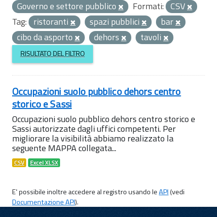
Governo e settore pubblico
Formati:
CSV
Tag:
ristoranti
spazi pubblici
bar
cibo da asporto
dehors
tavoli
RISULTATO DEL FILTRO
Occupazioni suolo pubblico dehors centro
storico e Sassi
Occupazioni suolo pubblico dehors centro storico e
Sassi autorizzate dagli uffici competenti. Per
migliorare la visibilità abbiamo realizzato la
seguente MAPPA collegata...
CSV
Excel XLSX
E' possibile inoltre accedere al registro usando le
API
(vedi
Documentazione API
).