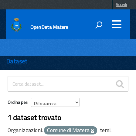
Accedi
OpenData Matera
DATI
ENTI
Dataset
TEMI
INFORMAZIONI
Ordina per
1 dataset trovato
Organizzazioni:
Comune di Matera
temi: