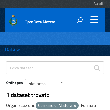
Accedi
OpenData Matera
DATI
ENTI
Dataset
TEMI
INFORMAZIONI
Ordina per
1 dataset trovato
Organizzazioni:
Comune di Matera
Formati: