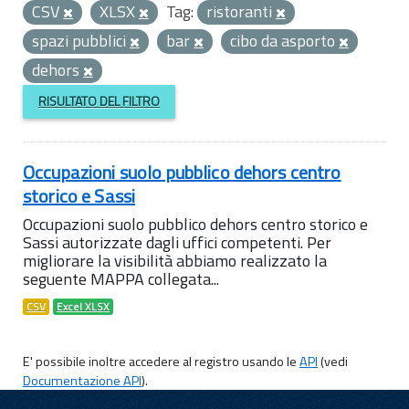
CSV
XLSX
Tag:
ristoranti
spazi pubblici
bar
cibo da asporto
dehors
RISULTATO DEL FILTRO
Occupazioni suolo pubblico dehors centro
storico e Sassi
Occupazioni suolo pubblico dehors centro storico e
Sassi autorizzate dagli uffici competenti. Per
migliorare la visibilità abbiamo realizzato la
seguente MAPPA collegata...
CSV
Excel XLSX
E' possibile inoltre accedere al registro usando le
API
(vedi
Documentazione API
).