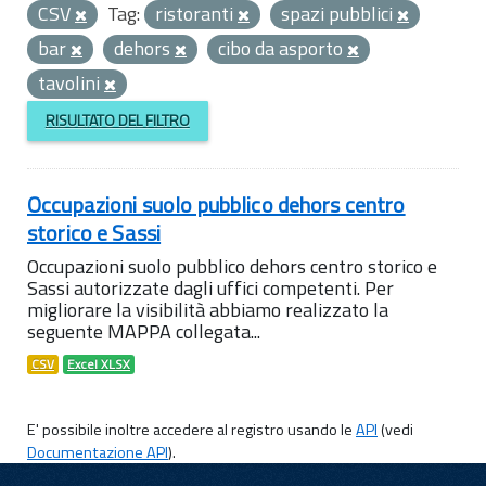
CSV
Tag:
ristoranti
spazi pubblici
bar
dehors
cibo da asporto
tavolini
RISULTATO DEL FILTRO
Occupazioni suolo pubblico dehors centro
storico e Sassi
Occupazioni suolo pubblico dehors centro storico e
Sassi autorizzate dagli uffici competenti. Per
migliorare la visibilità abbiamo realizzato la
seguente MAPPA collegata...
CSV
Excel XLSX
E' possibile inoltre accedere al registro usando le
API
(vedi
Documentazione API
).