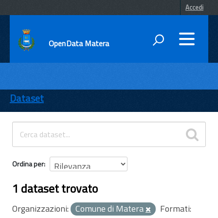
Accedi
OpenData Matera
DATI
ENTI
Dataset
TEMI
INFORMAZIONI
Ordina per
1 dataset trovato
Organizzazioni:
Comune di Matera
Formati: