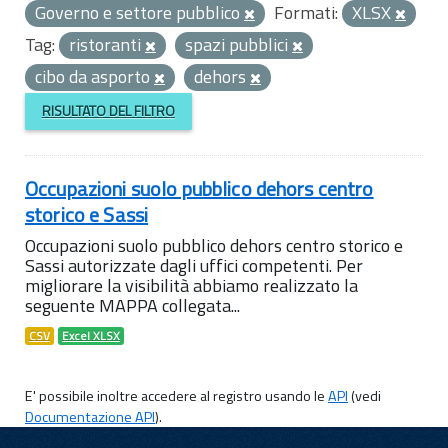
Governo e settore pubblico
Formati:
XLSX
Tag:
ristoranti
spazi pubblici
cibo da asporto
dehors
RISULTATO DEL FILTRO
Occupazioni suolo pubblico dehors centro
storico e Sassi
Occupazioni suolo pubblico dehors centro storico e
Sassi autorizzate dagli uffici competenti. Per
migliorare la visibilità abbiamo realizzato la
seguente MAPPA collegata...
CSV
Excel XLSX
E' possibile inoltre accedere al registro usando le
API
(vedi
Documentazione API
).