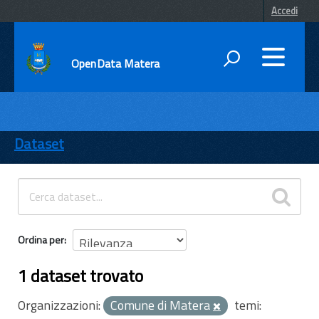
Accedi
OpenData Matera
DATI
ENTI
Dataset
TEMI
INFORMAZIONI
Ordina per
1 dataset trovato
Organizzazioni:
Comune di Matera
temi: