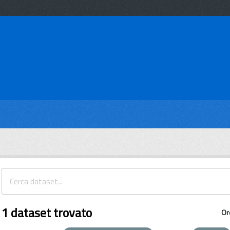
1 dataset trovato
Or