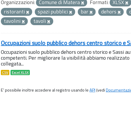
Organizzazioni:
Comune di Matera
Formati:
XLSX
ristoranti
spazi pubblici
bar
dehors
tavolini
tavoli
Occupazioni suolo pubblico dehors centro storico e S
Occupazioni suolo pubblico dehors centro storico e Sassi aut
competenti. Per migliorare la visibilità abbiamo realizza
collegata...
CSV
Excel XLSX
E' possibile inoltre accedere al registro usando le
API
(vedi
Documentazi