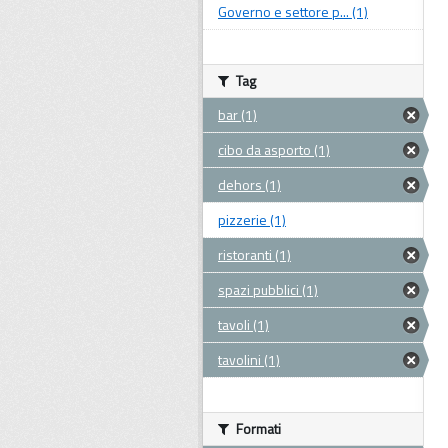
Governo e settore p... (1)
Tag
bar (1)
cibo da asporto (1)
dehors (1)
pizzerie (1)
ristoranti (1)
spazi pubblici (1)
tavoli (1)
tavolini (1)
Formati