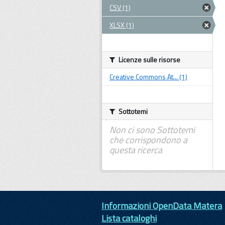
CSV (1)
XLSX (1)
Licenze sulle risorse
Creative Commons At... (1)
Sottotemi
Non ci sono Sottotemi
che corrispondono a
questa ricerca
Informazioni OpenData Matera
Lista cataloghi