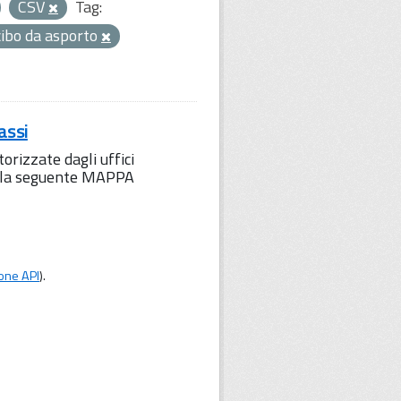
CSV
Tag:
cibo da asporto
assi
orizzate dagli uffici
to la seguente MAPPA
one API
).