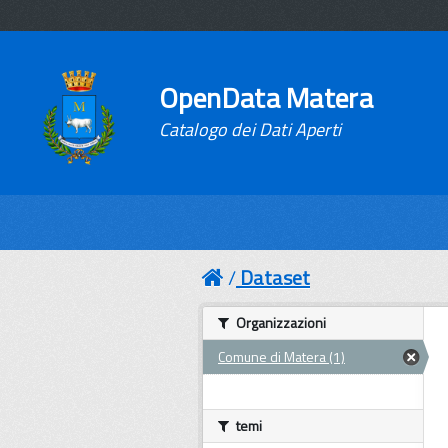
OpenData Matera
Catalogo dei Dati Aperti
Dataset
Organizzazioni
Comune di Matera (1)
temi