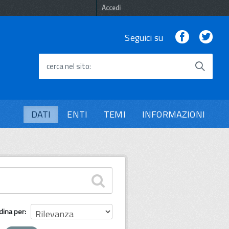
Accedi
Facebook
Twi
Seguici su
cerca nel sito
DATI
ENTI
TEMI
INFORMAZIONI
dina per