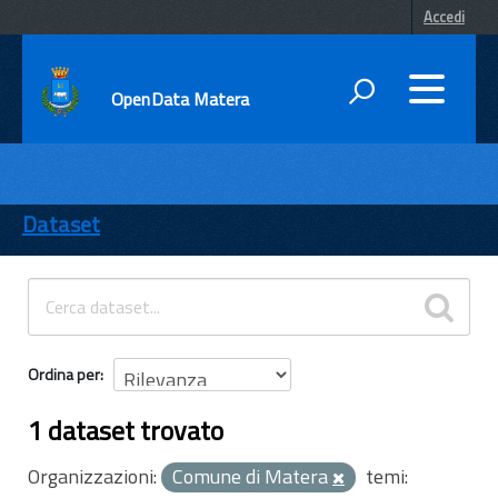
Accedi
OpenData Matera
DATI
ENTI
Dataset
TEMI
INFORMAZIONI
Ordina per
1 dataset trovato
Organizzazioni:
Comune di Matera
temi: