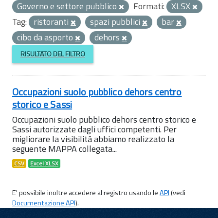
Governo e settore pubblico
Formati:
XLSX
Tag:
ristoranti
spazi pubblici
bar
cibo da asporto
dehors
RISULTATO DEL FILTRO
Occupazioni suolo pubblico dehors centro
storico e Sassi
Occupazioni suolo pubblico dehors centro storico e
Sassi autorizzate dagli uffici competenti. Per
migliorare la visibilità abbiamo realizzato la
seguente MAPPA collegata...
CSV
Excel XLSX
E' possibile inoltre accedere al registro usando le
API
(vedi
Documentazione API
).