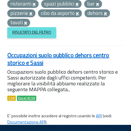
ristoranti
spazi pubblici
bar
pizzerie
cibo da asporto
dehors
tavoli
RISULTATO DEL FILTRO
Occupazioni suolo pubblico dehors centro
storico e Sassi
Occupazioni suolo pubblico dehors centro storico e
Sassi autorizzate dagli uffici competenti. Per
migliorare la visibilità abbiamo realizzato la
seguente MAPPA collegata...
CSV
Excel XLSX
E' possibile inoltre accedere al registro usando le
API
(vedi
Documentazione API
).