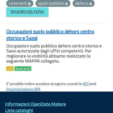
ristoranti
spazi pubblici
dehors
RISULTATO DEL FILTRO
Occupazioni suolo pubblico dehors centro
storico e Sassi
Occupazioni suolo pubblico dehors centro storico e
Sassi autorizzate dagli uffici competenti. Per
migliorare la visibilità abbiamo realizzato la
seguente MAPPA collegata...
CSV
Excel XLSX
E' possibile inoltre accedere al registro usando le
API
(vedi
Documentazione API
).
Informazioni OpenData Matera
Lista cataloghi