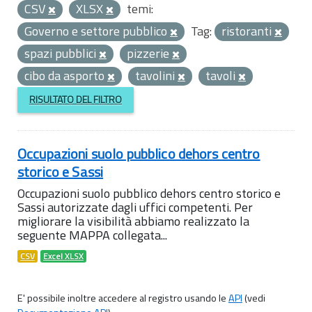
CSV
XLSX
temi:
Governo e settore pubblico
Tag:
ristoranti
spazi pubblici
pizzerie
cibo da asporto
tavolini
tavoli
RISULTATO DEL FILTRO
Occupazioni suolo pubblico dehors centro
storico e Sassi
Occupazioni suolo pubblico dehors centro storico e
Sassi autorizzate dagli uffici competenti. Per
migliorare la visibilità abbiamo realizzato la
seguente MAPPA collegata...
CSV
Excel XLSX
E' possibile inoltre accedere al registro usando le
API
(vedi