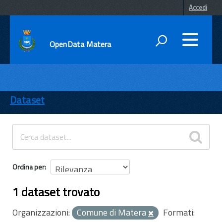
Accedi
OpenData Matera
DATI
ENTI
Dataset
TEMI
INFORMAZIONI
Ordina per
1 dataset trovato
Organizzazioni:
Comune di Matera
Formati: