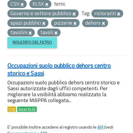
CSV
XLSX
temi:
Governo e settore pubblico
Tag:
ristoranti
spazi pubblici
pizzerie
dehors
tavolini
tavoli
RISULTATO DEL FILTRO
Occupazioni suolo pubblico dehors centro
storico e Sassi
Occupazioni suolo pubblico dehors centro storico e
Sassi autorizzate dagli uffici competenti. Per
migliorare la visibilità abbiamo realizzato la
seguente MAPPA collegata...
CSV
Excel XLSX
E' possibile inoltre accedere al registro usando le
API
(vedi