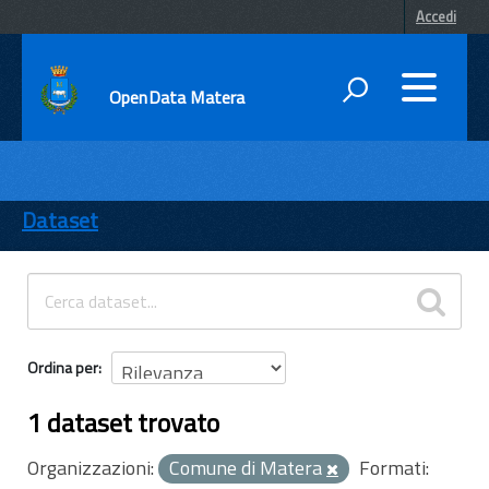
Accedi
OpenData Matera
DATI
ENTI
Dataset
TEMI
INFORMAZIONI
Ordina per
1 dataset trovato
Organizzazioni:
Comune di Matera
Formati: