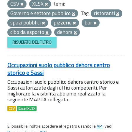
CSV
XLSX
temi:
Governo e settore pubblico
Tag:
ristoranti
spazi pubblici
pizzerie
bar
cibo da asporto
dehors
RISULTATO DEL FILTRO
Occupazioni suolo pubblico dehors centro
storico e Sassi
Occupazioni suolo pubblico dehors centro storico e
Sassi autorizzate dagli uffici competenti. Per
migliorare la visibilità abbiamo realizzato la
seguente MAPPA collegata...
CSV
Excel XLSX
E' possibile inoltre accedere al registro usando le
API
(vedi