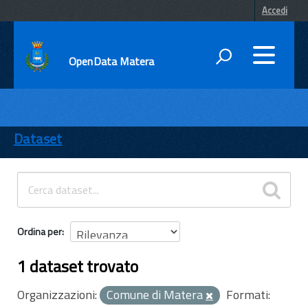
Accedi
OpenData Matera
DATI
ENTI
Dataset
TEMI
INFORMAZIONI
Ordina per
1 dataset trovato
Organizzazioni:
Comune di Matera
Formati: