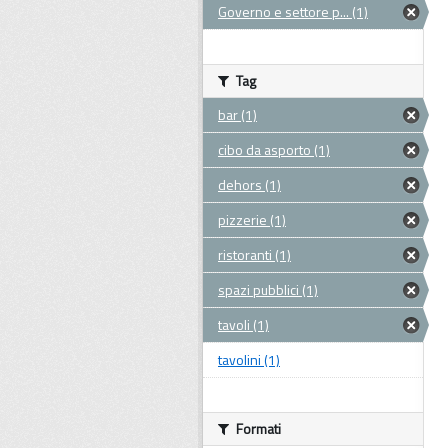
Governo e settore p... (1)
Tag
bar (1)
cibo da asporto (1)
dehors (1)
pizzerie (1)
ristoranti (1)
spazi pubblici (1)
tavoli (1)
tavolini (1)
Formati