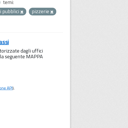
temi:
i pubblici
pizzerie
assi
orizzate dagli uffici
to la seguente MAPPA
one API
).