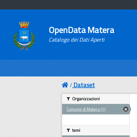
OpenData Matera
Catalogo dei Dati Aperti
Dataset
Organizzazioni
Comune di Matera (1)
temi