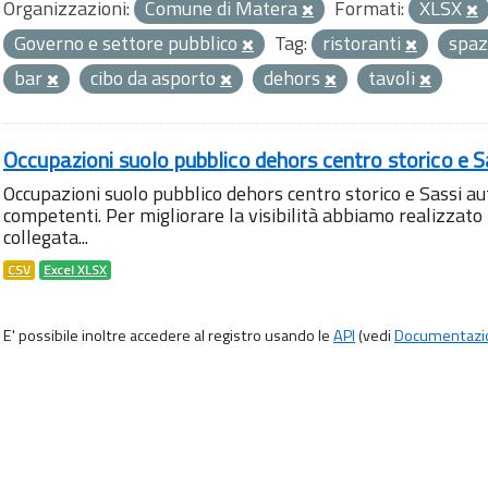
Organizzazioni:
Comune di Matera
Formati:
XLSX
Governo e settore pubblico
Tag:
ristoranti
spaz
bar
cibo da asporto
dehors
tavoli
Occupazioni suolo pubblico dehors centro storico e S
Occupazioni suolo pubblico dehors centro storico e Sassi aut
competenti. Per migliorare la visibilità abbiamo realizza
collegata...
CSV
Excel XLSX
E' possibile inoltre accedere al registro usando le
API
(vedi
Documentazi