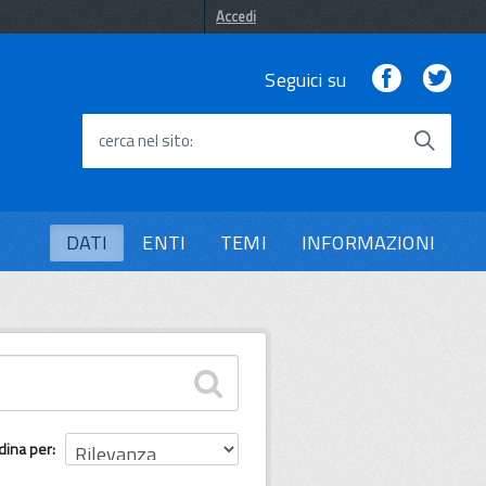
Accedi
Facebook
Twi
Seguici su
cerca nel sito
DATI
ENTI
TEMI
INFORMAZIONI
dina per