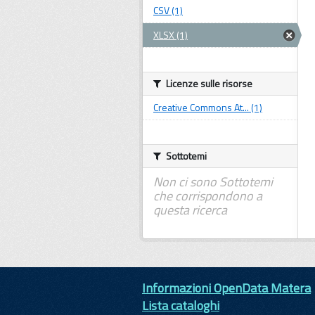
CSV (1)
XLSX (1)
Licenze sulle risorse
Creative Commons At... (1)
Sottotemi
Non ci sono Sottotemi
che corrispondono a
questa ricerca
Informazioni OpenData Matera
Lista cataloghi