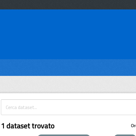
1 dataset trovato
Or