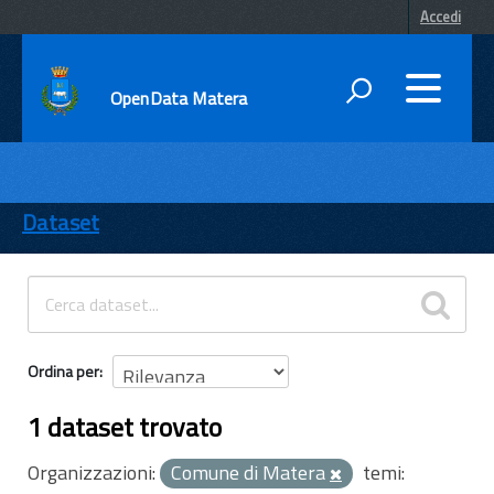
Accedi
OpenData Matera
DATI
ENTI
Dataset
TEMI
INFORMAZIONI
Ordina per
1 dataset trovato
Organizzazioni:
Comune di Matera
temi: