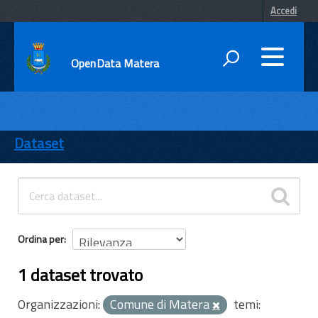
Accedi
OpenData Matera
DATI
ENTI
Dataset
TEMI
INFORMAZIONI
Ordina per
1 dataset trovato
Organizzazioni:
Comune di Matera
temi: