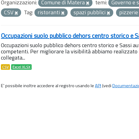
Organizzazioni:
Comune di Matera
temi:
Governo e s
CSV
Tag:
ristoranti
spazi pubblici
pizzeri
Occupazioni suolo pubblico dehors centro storico e S
Occupazioni suolo pubblico dehors centro storico e Sassi aut
competenti. Per migliorare la visibilità abbiamo realizza
collegata...
CSV
Excel XLSX
E' possibile inoltre accedere al registro usando le
API
(vedi
Documentazi