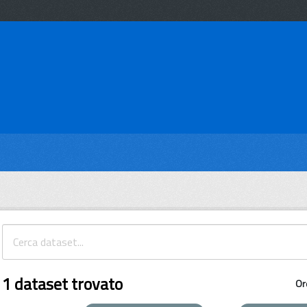
1 dataset trovato
Or