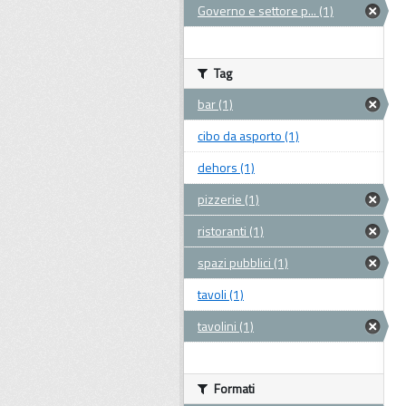
Governo e settore p... (1)
Tag
bar (1)
cibo da asporto (1)
dehors (1)
pizzerie (1)
ristoranti (1)
spazi pubblici (1)
tavoli (1)
tavolini (1)
Formati