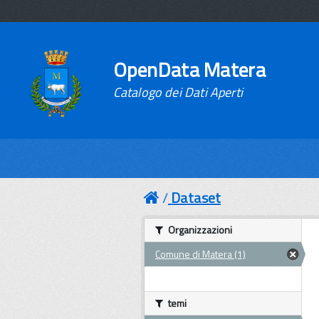
OpenData Matera
Catalogo dei Dati Aperti
Dataset
Organizzazioni
Comune di Matera (1)
temi