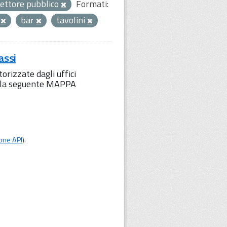
ettore pubblico
Formati:
e
bar
tavolini
assi
orizzate dagli uffici
to la seguente MAPPA
one API
).