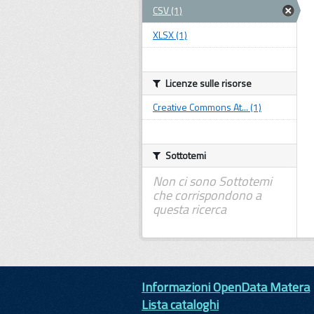
CSV (1)
XLSX (1)
Licenze sulle risorse
Creative Commons At... (1)
Sottotemi
Non ci sono Sottotemi
che corrispondono a
questa ricerca
Informazioni OpenData Matera
Lista cataloghi