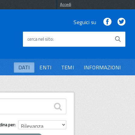
Accedi
Facebook
Twi
Seguici su
cerca nel sito
DATI
ENTI
TEMI
INFORMAZIONI
dina per