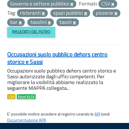
Governo e settore pubblico
Formati:
CSV
Tag:
ristoranti
spazi pubblici
pizzerie
bar
tavolini
tavoli
RISULTATO DEL FILTRO
Occupazioni suolo pubblico dehors centro
storico e Sassi
Occupazioni suolo pubblico dehors centro storico e
Sassi autorizzate dagli uffici competenti. Per
migliorare la visibilità abbiamo realizzato la
seguente MAPPA collegata...
CSV
Excel XLSX
E' possibile inoltre accedere al registro usando le
API
(vedi
Documentazione API
).