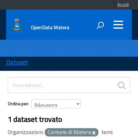
Accedi
OpenData Matera
DATI
ENTI
Dataset
TEMI
INFORMAZIONI
Ordina per
1 dataset trovato
Organizzazioni:
Comune di Matera
temi: