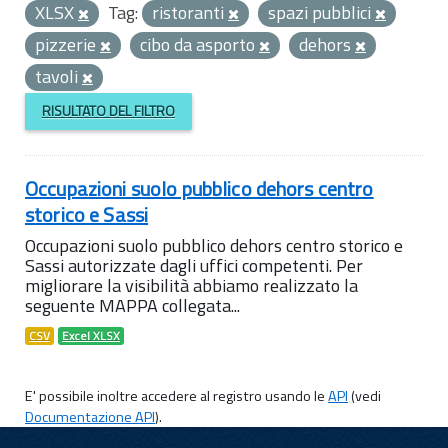
XLSX
Tag:
ristoranti
spazi pubblici
pizzerie
cibo da asporto
dehors
tavoli
RISULTATO DEL FILTRO
Occupazioni suolo pubblico dehors centro
storico e Sassi
Occupazioni suolo pubblico dehors centro storico e
Sassi autorizzate dagli uffici competenti. Per
migliorare la visibilità abbiamo realizzato la
seguente MAPPA collegata...
CSV
Excel XLSX
E' possibile inoltre accedere al registro usando le
API
(vedi
Documentazione API
).