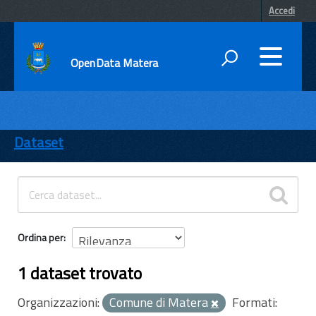
Accedi
OpenData Matera
DATI
ENTI
Dataset
TEMI
INFORMAZIONI
Ordina per
1 dataset trovato
Organizzazioni:
Comune di Matera
Formati: