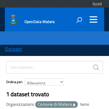
Accedi
OpenData Matera
DATI
ENTI
Dataset
TEMI
INFORMAZIONI
Ordina per
1 dataset trovato
Organizzazioni:
Comune di Matera
temi: