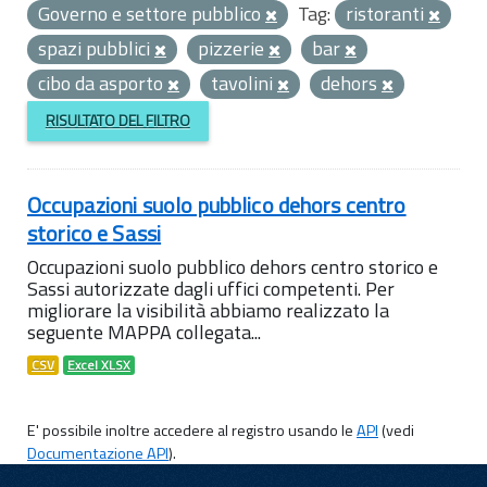
Governo e settore pubblico
Tag:
ristoranti
spazi pubblici
pizzerie
bar
cibo da asporto
tavolini
dehors
RISULTATO DEL FILTRO
Occupazioni suolo pubblico dehors centro
storico e Sassi
Occupazioni suolo pubblico dehors centro storico e
Sassi autorizzate dagli uffici competenti. Per
migliorare la visibilità abbiamo realizzato la
seguente MAPPA collegata...
CSV
Excel XLSX
E' possibile inoltre accedere al registro usando le
API
(vedi
Documentazione API
).