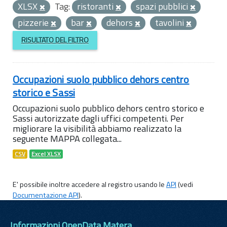
XLSX
Tag:
ristoranti
spazi pubblici
pizzerie
bar
dehors
tavolini
RISULTATO DEL FILTRO
Occupazioni suolo pubblico dehors centro
storico e Sassi
Occupazioni suolo pubblico dehors centro storico e
Sassi autorizzate dagli uffici competenti. Per
migliorare la visibilità abbiamo realizzato la
seguente MAPPA collegata...
CSV
Excel XLSX
E' possibile inoltre accedere al registro usando le
API
(vedi
Documentazione API
).
Informazioni OpenData Matera