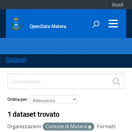
Accedi
OpenData Matera
DATI
ENTI
Dataset
TEMI
INFORMAZIONI
Ordina per
1 dataset trovato
Organizzazioni:
Comune di Matera
Formati: