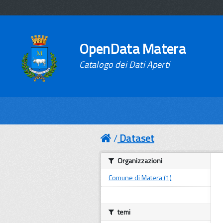
OpenData Matera
Catalogo dei Dati Aperti
Dataset
Organizzazioni
Comune di Matera (1)
temi