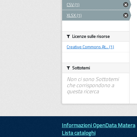
CSV (1)
XLSX (1)
Licenze sulle risorse
Creative Commons At... (1)
Sottotemi
Non ci sono Sottotemi
che corrispondono a
questa ricerca
Informazioni OpenData Matera
Lista cataloghi