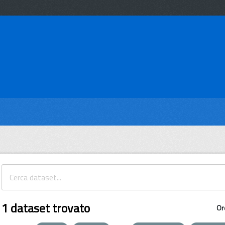
1 dataset trovato
Or