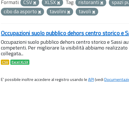
Formati:
CSV
XLSX
Tag:
ristoranti
spazi p
cibo da asporto
tavolini
tavoli
Occupazioni suolo pubblico dehors centro storico e S
Occupazioni suolo pubblico dehors centro storico e Sassi aut
competenti. Per migliorare la visibilità abbiamo realizza
collegata...
CSV
Excel XLSX
E' possibile inoltre accedere al registro usando le
API
(vedi
Documentazi