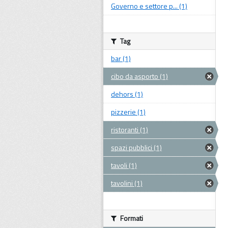
Governo e settore p... (1)
Tag
bar (1)
cibo da asporto (1)
dehors (1)
pizzerie (1)
ristoranti (1)
spazi pubblici (1)
tavoli (1)
tavolini (1)
Formati