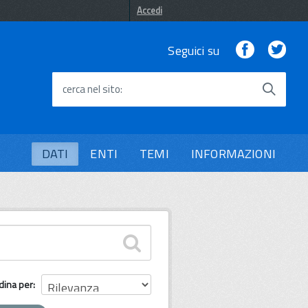
Accedi
Facebook
Twi
Seguici su
cerca nel sito
DATI
ENTI
TEMI
INFORMAZIONI
dina per