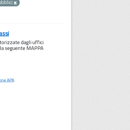
ubblici
assi
orizzate dagli uffici
to la seguente MAPPA
one API
).