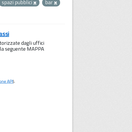
spazi pubblici
bar
assi
orizzate dagli uffici
to la seguente MAPPA
one API
).