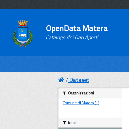
OpenData Matera
Catalogo dei Dati Aperti
Dataset
Organizzazioni
Comune di Matera (1)
temi