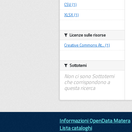
CSV (1)
XLSX (1)
Licenze sulle risorse
Creative Commons At... (1)
Sottotemi
Non ci sono Sottotemi
che corrispondono a
questa ricerca
Informazioni OpenData Matera
Lista cataloghi