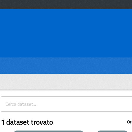
1 dataset trovato
Or