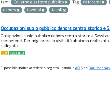
temi:
Governo e settore pubblico
Tag:
ristoranti
dehors
tavolini
tavoli
Occupazioni suolo pubblico dehors centro storico e S
Occupazioni suolo pubblico dehors centro storico e Sassi aut
competenti. Per migliorare la visibilità abbiamo realizza
collegata...
CSV
Excel XLSX
E' possibile inoltre accedere al registro usando le
API
(vedi
Documentazi