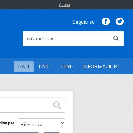
Accedi
Facebook
Twi
Seguici su
cerca nel sito
DATI
ENTI
TEMI
INFORMAZIONI
dina per