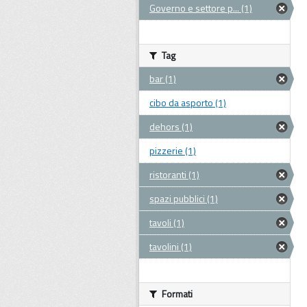
Governo e settore p... (1)
Tag
bar (1)
cibo da asporto (1)
dehors (1)
pizzerie (1)
ristoranti (1)
spazi pubblici (1)
tavoli (1)
tavolini (1)
Formati