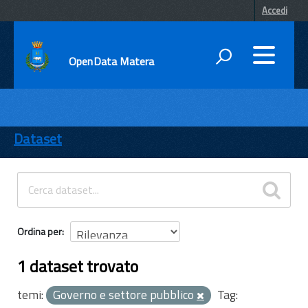
Accedi
OpenData Matera
DATI
ENTI
Dataset
TEMI
INFORMAZIONI
Ordina per
1 dataset trovato
temi:
Governo e settore pubblico
Tag: