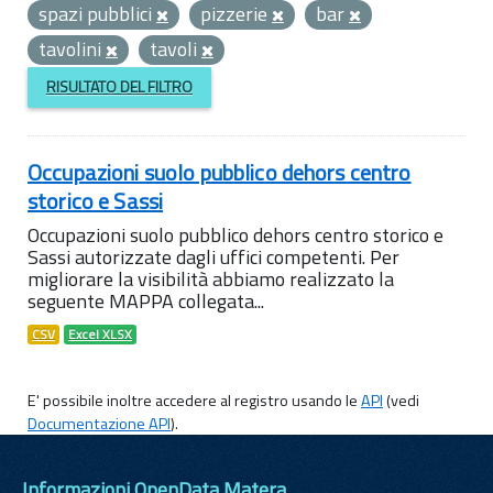
spazi pubblici
pizzerie
bar
tavolini
tavoli
RISULTATO DEL FILTRO
Occupazioni suolo pubblico dehors centro
storico e Sassi
Occupazioni suolo pubblico dehors centro storico e
Sassi autorizzate dagli uffici competenti. Per
migliorare la visibilità abbiamo realizzato la
seguente MAPPA collegata...
CSV
Excel XLSX
E' possibile inoltre accedere al registro usando le
API
(vedi
Documentazione API
).
Informazioni OpenData Matera