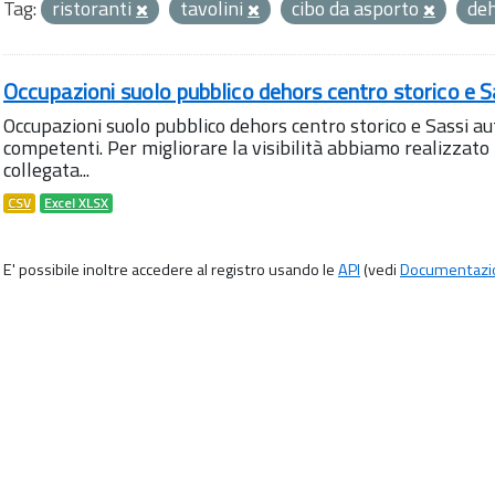
Tag:
ristoranti
tavolini
cibo da asporto
de
Occupazioni suolo pubblico dehors centro storico e S
Occupazioni suolo pubblico dehors centro storico e Sassi aut
competenti. Per migliorare la visibilità abbiamo realizza
collegata...
CSV
Excel XLSX
E' possibile inoltre accedere al registro usando le
API
(vedi
Documentazi