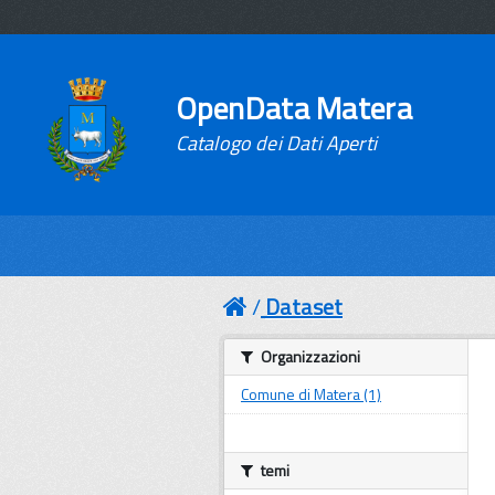
OpenData Matera
Catalogo dei Dati Aperti
Dataset
Organizzazioni
Comune di Matera (1)
temi