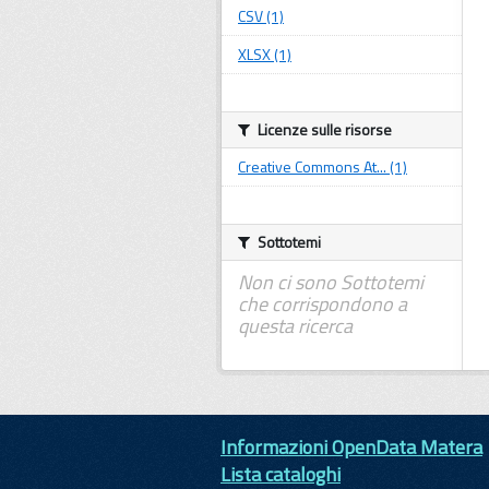
CSV (1)
XLSX (1)
Licenze sulle risorse
Creative Commons At... (1)
Sottotemi
Non ci sono Sottotemi
che corrispondono a
questa ricerca
Informazioni OpenData Matera
Lista cataloghi