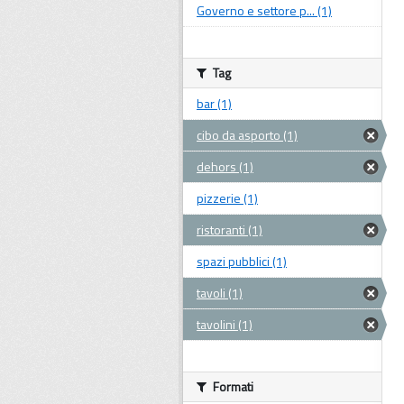
Governo e settore p... (1)
Tag
bar (1)
cibo da asporto (1)
dehors (1)
pizzerie (1)
ristoranti (1)
spazi pubblici (1)
tavoli (1)
tavolini (1)
Formati