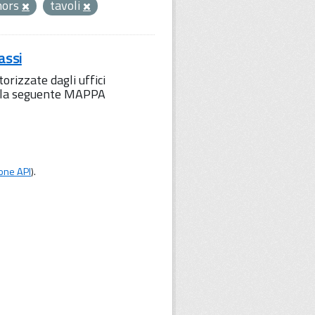
hors
tavoli
assi
orizzate dagli uffici
to la seguente MAPPA
one API
).