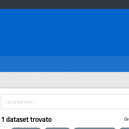
1 dataset trovato
Or