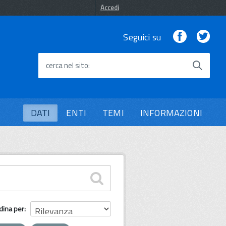
Accedi
Facebook
Twi
Seguici su
cerca nel sito
DATI
ENTI
TEMI
INFORMAZIONI
dina per