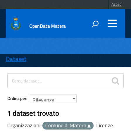
Accedi
OpenData Matera
DATI
ENTI
Dataset
TEMI
INFORMAZIONI
Ordina per
1 dataset trovato
Organizzazioni:
Comune di Matera
Licenze