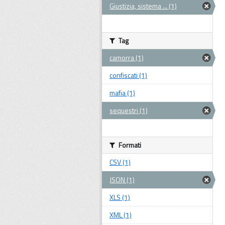
Giustizia, sistema ... (1)
Tag
camorra (1)
confiscati (1)
mafia (1)
sequestri (1)
Formati
CSV (1)
JSON (1)
XLS (1)
XML (1)