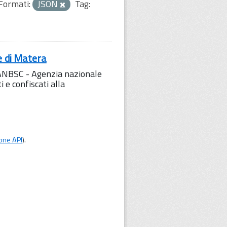
Formati:
JSON
Tag:
e di Matera
l'ANBSC - Agenzia nazionale
 e confiscati alla
one API
).