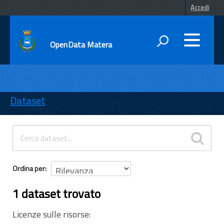
Accedi
OpenData Matera
DATI
ENTI
Dataset
TEMI
INFORMAZIONI
Ordina per
1 dataset trovato
Licenze sulle risorse: