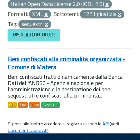
Italian Open Data License 2.0 (IODL 2.0)
Formati:
XML
Sottotemi:
1221 giustizia
Tag:
sequestri
RISULTATO DEL FILTRO
Beni confiscati alla criminalità organizzata -
Comune di Matera
Beni confiscati tratti dinamicamente dalla Banca
Dati dell'ANBSC - Agenzia nazionale per
l'amministrazione e la destinazione dei beni
sequestrati e confiscati alla criminalità...
CSV
XML
JSON
Excel XLS
E' possibile inoltre accedere al registro usando le
API
(vedi
Documentazione API
).